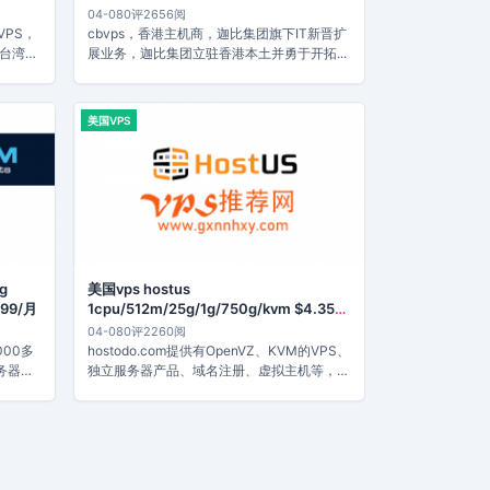
HK$29.99HKD元/季度
04-08
0评
2656阅
VPS，
cbvps，香港主机商，迦比集团旗下IT新晋扩
，台湾
展业务，迦比集团立驻香港本土并勇于开拓...
美国VPS
g
美国vps hostus
.99/月
1cpu/512m/25g/1g/750g/kvm $4.35美
元/月
04-08
0评
2260阅
000多
hostodo.com提供有OpenVZ、KVM的VPS、
务器，
独立服务器产品、域名注册、虚拟主机等，提
供...