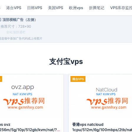
S
港台VPS
日韩VPS
美国VPS
欧洲vps
折腾笔记
VPS库存监
01] 顶部横幅广告（左侧）
推荐尺寸：728×90
全站顶部通栏
题选项中添加广告代码或上传图片
支付宝vps
S
港台VPS
s ovz
香港vps natcloud
256m/5g/10p/512gb/kvm/nat/?
1cpu/512m/6g/100mbps/2tb/na