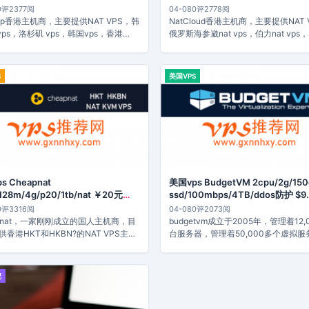
8CNY/月
vps/?39.90CNY/月付
0评
2377阅
04-08
0评
2778阅
app香港主机商，主要提供NAT VPS，韩
NatCloud香港主机商，主要提供NAT 
 vps，洛杉矶 vps，韩国vps，香港
俄罗斯海参崴nat vps，伯力nat vps
中...
S
美国VPS
s Cheapnat
美国vps BudgetVM 2cpu/2g/150
128m/4g/p20/1tb/nat ￥20元
ssd/100mbps/4TB/ddos防护 $9
月
0评
3316阅
04-08
0评
2073阅
apnat，一家刚刚成立的国人主机商，目
budgetvm成立于2005年，管理着12,
香港HKT和HKBN?的NAT VPS主
台服务器，管理着50,000多个虚拟服
.
遍...
记