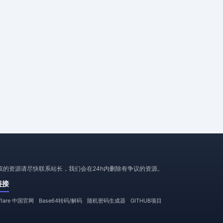
犯版权的资源请尽快联系站长，我们会在24h内删除有争议的资源。
链接
dflare 中国官网
Base64转码/解码
随机密码生成器
GITHUB项目