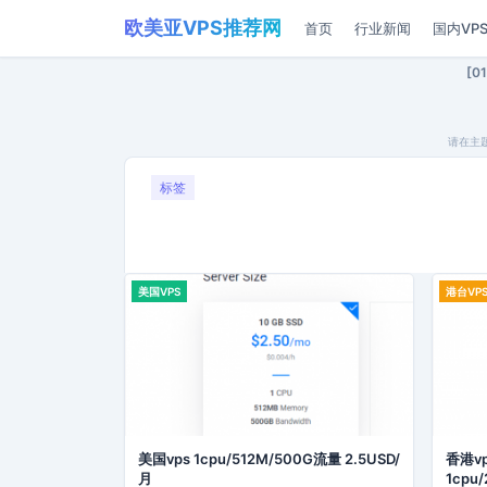
欧美亚VPS推荐网
首页
行业新闻
国内VP
[
请在主
标签
美国VPS
港台VP
美国vps 1cpu/512M/500G流量 2.5USD/
香港vp
月
1cpu/