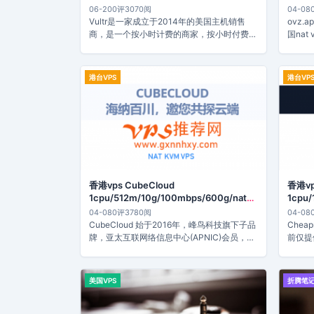
29.9
06-20
0评
3070阅
04-08
Vultr是一家成立于2014年的美国主机销售
ovz.
商，是一个按小时计费的商家，按小时付费
国nat
的...
HK...
港台VPS
港台VP
香港vps CubeCloud
香港vp
1cpu/512m/10g/100mbps/600g/nat
1cpu/
￥50rmb/月
rmb/
04-08
0评
3780阅
04-08
CubeCloud 始于2016年，峰鸟科技旗下子品
Che
牌，亚太互联网络信息中心(APNIC)会员，
前仅提供
与...
机，也..
美国VPS
折腾笔