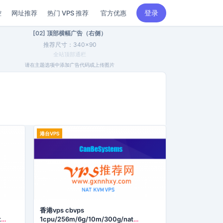
登录
控
网址推荐
热门 VPS 推荐
官方优惠
[02] 顶部横幅广告（右侧）
推荐尺寸：340×90
全站顶部通栏
请在主题选项中添加广告代码或上传图片
港台VPS
香港vps cbvps
t
1cpu/256m/6g/10m/300g/nat