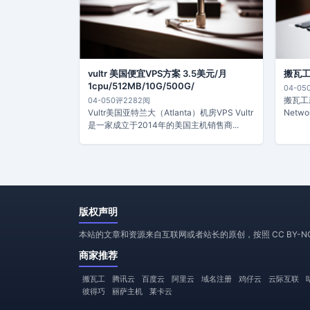
vultr 美国便宜VPS方案 3.5美元/月
搬瓦工 S
1cpu/512MB/10G/500G/
04-05
搬瓦工新
04-05
0评
2282阅
Vultr美国亚特兰大（Atlanta）机房VPS Vultr
Netw
是一家成立于2014年的美国主机销售商...
版权声明
本站的文章和资源来自互联网或者站长的原创，按照 CC BY-
商家推荐
搬瓦工
腾讯云
百度云
阿里云
域名注册
鸡仔云
云际互联
彼得巧
丽萨主机
莱卡云