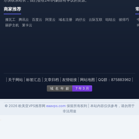
尽快联系站长，我们会在24h内删除有争议的资源。
商家推荐
搬瓦工
腾讯云
百度云
阿里云
域名注册
鸡仔云
云际互联
咕咕云
彼得巧
丽萨主机
莱卡云
|
关于网站
|
标签汇总
|
文章归档
|
友情链接
|
网站地图
|
QQ群：875883962
|
© 2026 欧美亚VPS推荐网
eaavps.com
保留所有权利 | 本站内容仅供参考，请勿用于
非法用途