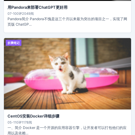
用Pandora来部署ChatGPT更好用
07-10
0评
2049阅
Pandora简介 Pandora不愧是这三个月以来最为突出的项目之一，实现了网
页版 ChatGP...
折腾笔记
CentOS安装Docker详细步骤
05-11
0评
1178阅
一、简介 Docker 是一个开源的应用容器引擎，让开发者可以打包他们的应
用以及依赖...