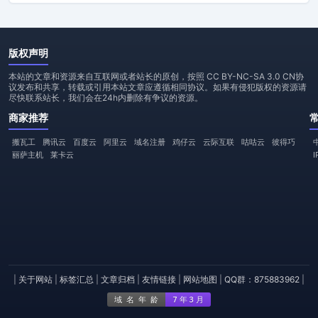
版权声明
本站的文章和资源来自互联网或者站长的原创，按照 CC BY-NC-SA 3.0 CN协
议发布和共享，转载或引用本站文章应遵循相同协议。如果有侵犯版权的资源请
尽快联系站长，我们会在24h内删除有争议的资源。
商家推荐
搬瓦工
腾讯云
百度云
阿里云
域名注册
鸡仔云
云际互联
咕咕云
彼得巧
丽萨主机
莱卡云
|
关于网站
|
标签汇总
|
文章归档
|
友情链接
|
网站地图
|
QQ群：875883962
|