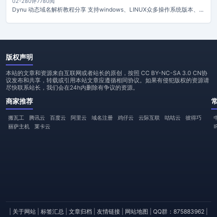
02-28
0评
7780阅
Dynu 动态域名解析教程分享 支持windows、LINUX众多操作系统版本、...
版权声明
本站的文章和资源来自互联网或者站长的原创，按照 CC BY-NC-SA 3.0 CN协
议发布和共享，转载或引用本站文章应遵循相同协议。如果有侵犯版权的资源请
尽快联系站长，我们会在24h内删除有争议的资源。
商家推荐
搬瓦工
腾讯云
百度云
阿里云
域名注册
鸡仔云
云际互联
咕咕云
彼得巧
丽萨主机
莱卡云
|
关于网站
|
标签汇总
|
文章归档
|
友情链接
|
网站地图
|
QQ群：875883962
|