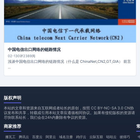
中国电信出口网络的链路情况
02-13
0评
2389阅
浅谈中国电信出口网络的链路情况（什么是 ChinaNet,CN2,GT,GIA） 前言
...
版权声明
本站的文章和资源来自互联网或者站长的原创，按照 CC BY-NC-SA 3.0 CN协
议发布和共享，转载或引用本站文章应遵循相同协议。如果有侵犯版权的资源请
尽快联系站长，我们会在24h内删除有争议的资源。
商家推荐
搬瓦工
腾讯云
百度云
阿里云
域名注册
鸡仔云
云际互联
咕咕云
彼得巧